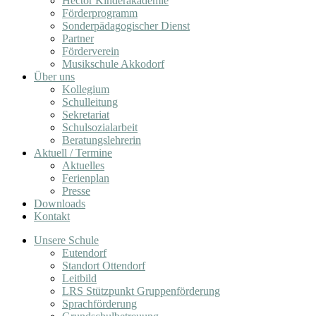
Hector Kinderakademie
Förderprogramm
Sonderpädagogischer Dienst
Partner
Förderverein
Musikschule Akkodorf
Über uns
Kollegium
Schulleitung
Sekretariat
Schulsozialarbeit
Beratungslehrerin
Aktuell / Termine
Aktuelles
Ferienplan
Presse
Downloads
Kontakt
Unsere Schule
Eutendorf
Standort Ottendorf
Leitbild
LRS Stützpunkt Gruppenförderung
Sprachförderung